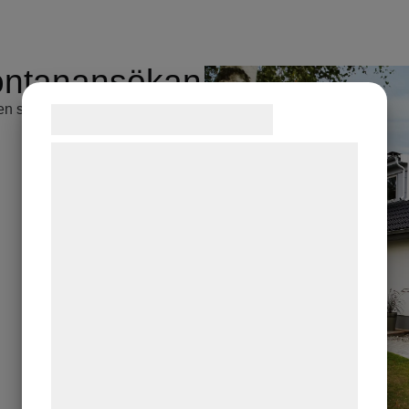
pontanansökan
n en spontanansökan.
Samtykke til cookies
Vi og vores samarbejdspartnere bruger
teknologier, herunder cookies, til at
indsamle oplysninger om dig til forskellige
formål, herunder: Tilpasning af annoncering,
bedre brugeroplevelse, funktionalitet,
statistik og marketing. Disse oplysninger
kan blive delt med annoncerings- og
analysepartnere, som kan kombinere dem
med data, du tidligere har givet dem eller
de har indsamlet gennem din brug af deres