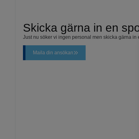
Skicka gärna in en s
Just nu söker vi ingen personal men skicka gärna i
Maila din ansökan