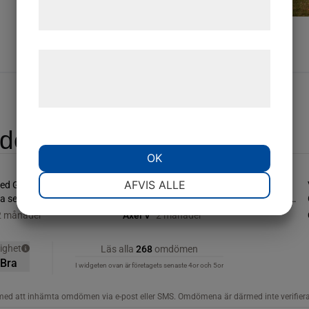
tjenester. Ved at klikke på 'OK' giver du
samtykke til disse formål.
Læs mere om vores brug af cookies og
behandling af persondata på vores
hjemmeside.
der säger:
OK
NØDVENDIGE
PRÆFERENCER
AFVIS ALLE
MARKETING
STATISTIK