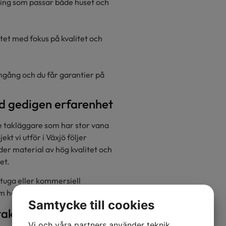
ning som passar både huset och
et med fokus på kvalitet och
gång och du får garantier på
ed gedigen erfarenhet
e takläggare som har stor vana
t vi utför i Växjö följer
er material av hög kvalitet och
et.
tuga eller kommersiell
om håller i längden.
Samtycke till cookies
takbyte i Växjö
Vi och våra partners använder teknik,