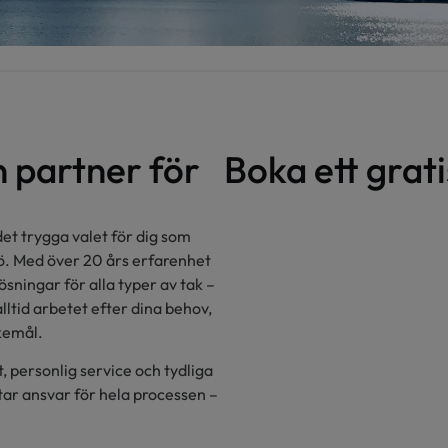
n partner för
Boka ett grat
det trygga valet för dig som
jö. Med över 20 års erfarenhet
ösningar för alla typer av tak –
alltid arbetet efter dina behov,
skemål.
t, personlig service och tydliga
 tar ansvar för hela processen –