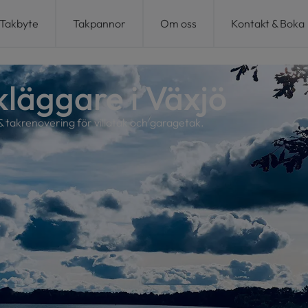
Takbyte
Takpannor
Om oss
Kontakt & Boka
kläggare i Växjö
& takrenovering för villatak och garagetak.