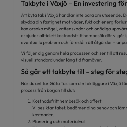
Takbyte i Växjö – En investering fö
Att byta tak i Växjö handlar inte bara om utseende. Det
skydda din fastighet mot väder, fukt och energiförluste
kan orsaka mögel, vattenskador och onödiga uppvä
erbjuder alltid ett kostnadsfritt hembesök där vi går 
eventuella problem och föreslår rätt åtgärder – anpas
Vi följer dig genom hela processen och ser till att res
visuell standard under lång tid framöver.
Så går ett takbyte till – steg för ste
När du anlitar Göta Tak som din takläggare i Växjö få
process från början till slut:
Kostnadsfritt hembesök och offert
Vi besiktar taket, bedömer dina behov och lämn
kostnader.
Planering och materialval