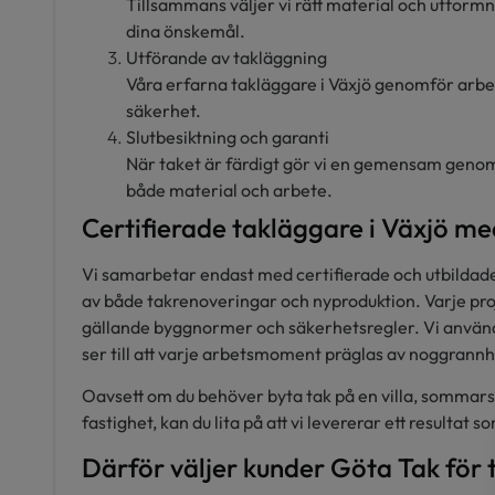
Tillsammans väljer vi rätt material och utform
dina önskemål.
Utförande av takläggning
Våra erfarna takläggare i Växjö genomför arbet
säkerhet.
Slutbesiktning och garanti
När taket är färdigt gör vi en gemensam genom
både material och arbete.
Certifierade takläggare i Växjö m
Vi samarbetar endast med certifierade och utbildad
av både takrenoveringar och nyproduktion. Varje projek
gällande byggnormer och säkerhetsregler. Vi använd
ser till att varje arbetsmoment präglas av noggrannh
Oavsett om du behöver byta tak på en villa, sommars
fastighet, kan du lita på att vi levererar ett resultat s
Därför väljer kunder Göta Tak för 