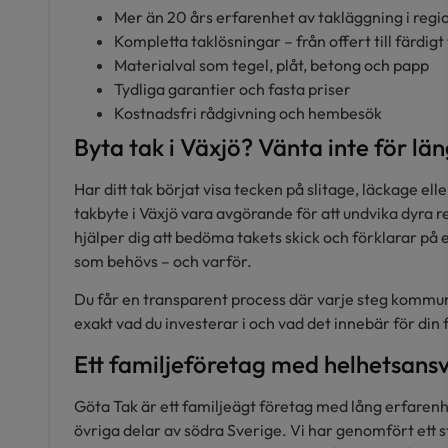
Mer än 20 års erfarenhet av takläggning i regi
Kompletta taklösningar – från offert till färdigt
Materialval som tegel, plåt, betong och papp
Tydliga garantier och fasta priser
Kostnadsfri rådgivning och hembesök
Byta tak i Växjö? Vänta inte för lä
Har ditt tak börjat visa tecken på slitage, läckage el
takbyte i Växjö vara avgörande för att undvika dyra r
hjälper dig att bedöma takets skick och förklarar på et
som behövs – och varför.
Du får en transparent process där varje steg kommunic
exakt vad du investerar i och vad det innebär för din 
Ett familjeföretag med helhetsans
Göta Tak är ett familjeägt företag med lång erfarenh
övriga delar av södra Sverige. Vi har genomfört ett s