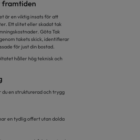
r framtiden
 är en viktig insats för att
r. Ett slitet eller skadat tak
rmningskostnader. Göta Tak
igenom takets skick, identifierar
sade för just din bostad.
ultatet håller hög teknisk och
g
r du en strukturerad och trygg
ar en tydlig offert utan dolda