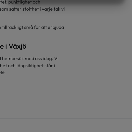
tet, punktlighet och
MARKNADSFÖRING
STATISTIK
m sätter stolthet i varje tak vi
tillräckligt små för att erbjuda
e i Växjö
itt hembesök med oss idag. Vi
het och långsiktighet står i
kt.