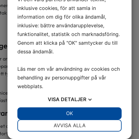
onen
inklusive cookies, för att samla in
 tak
information om dig för olika ändamål,
inklusive: bättre användarupplevelse,
funktionalitet, statistik och marknadsföring.
Genom att klicka på "OK" samtycker du till
nge
dessa ändamål.
ler andra problem? Då kan ett
eparationer längre fram. Vi
Läs mer om vår användning av cookies och
t tydligt sätt vilka åtgärder
behandling av personuppgifter på vår
webbplats.
eras tydligt, så att du vet
VISA
DETALJER
fastighet.
var
JA
NEJ
OK
JA
NEJ
NÖDVÄNDIG
INSTÄLLNINGAR
AVVISA ALLA
et av takläggning i Växjö och
tort antal takprojekt i området
JA
NEJ
JA
NEJ