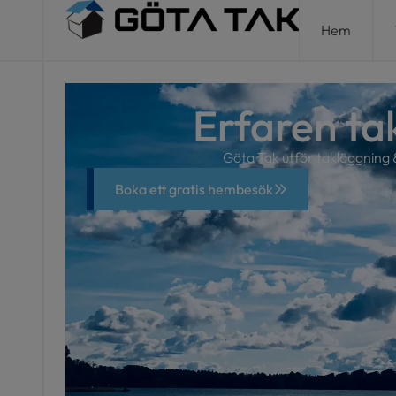
Hem
Erfaren ta
Göta Tak utför takläggning 
Boka ett gratis hembesök